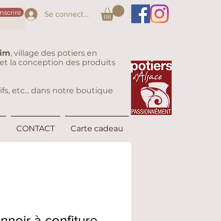
inscrire
Se connecter
eim
, village des potiers en
on et la conception des produits
fs, etc... dans notre boutique
S
CONTACT
Carte cadeau
nnoir à confiture