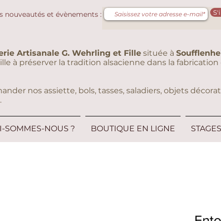
S'
s nouveautés et évènements :
erie Artisanale G. Wehrling et Fille
située à
Soufflenh
eille à préserver la tradition alsacienne dans la fabricati
er nos assiette, bols, tasses, saladiers, objets décorati
.
I-SOMMES-NOUS ?
BOUTIQUE EN LIGNE
STAGE
Ento