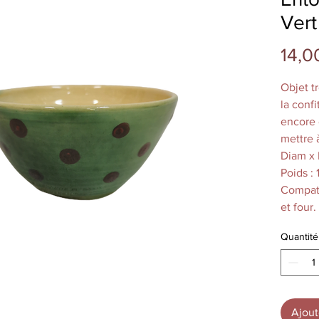
Vert
14,0
Objet t
la confi
encore 
mettre 
Diam x H
Poids : 
Compati
et four.
Fabriqu
Quantité
Souffle
L'inten
varier s
Ajout