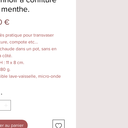
 menthe.
Prix
0 €
rès pratique pour transvaser
ture, compote etc...
chaude dans un pot, sans en
à côté.
 : 11 x 8 cm.
180 g.
ble lave-vaisselle, micro-onde
é à la main dans notre atelier à
*
nheim.
sité et la nuance de couleur peut
elon la cuisson.
er au panier