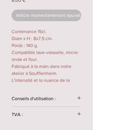
6,00 €
Article momentanément épuisé, en fabrication.
Contenance 15cl.
Diam x H : 8x7,5 cm.
Poids : 140 g.
Compatible lave-vaisselle, micro-
onde et four.
Fabriqué à la main dans notre
atelier à Soufflenheim.
L'intensité et la nuance de la
couleur peut varier selon la
cuisson.
Conseils d'utilisation :
Toutes nos poteries sont
TVA :
destinées à une utilisation au four,
micro-onde et au lave-vaisselle
TVA non applicable selon l’article 293-
Ne jamais congeler une poterie