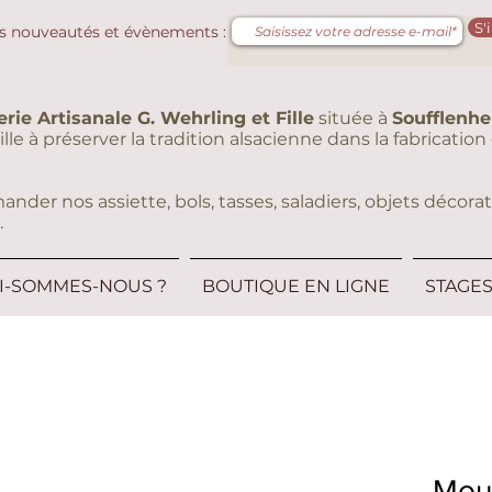
S'
s nouveautés et évènements :
erie Artisanale G. Wehrling et Fille
située à
Soufflenh
eille à préserver la tradition alsacienne dans la fabricati
er nos assiette, bols, tasses, saladiers, objets décorati
.
I-SOMMES-NOUS ?
BOUTIQUE EN LIGNE
STAGE
Moul