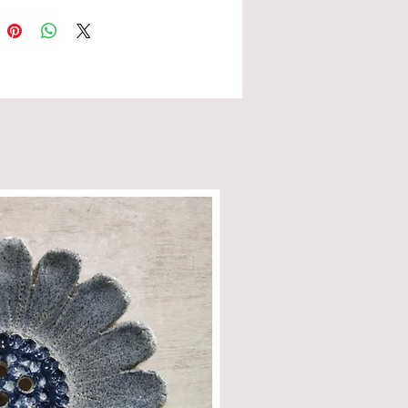
ntes types de pâtes comme les
s, les cakes sucrés ou salés mais
nt du biscuit tel que le veut la
on à Pâques.
istant à la cuissons au four
que ou gaz. Déconseillé à la
s feu de bois et à la plaques
ramique et induction.
d' utilisation : Toujours beurrer
e au beurre et non à l'huile ou
pray de matière grasse et
rer de poudre d'amande.
 le moule utilisé lavez-le à la
 laissez le bien sécher, dans un
 sec avant de le ranger.
ndation : ne jamais laver ce
u lave-vaisselle, vous aurez
p de difficultés à démouler vos