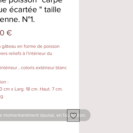
e écartée " taille
nne. N°1.
Prix
0 €
 gâteau en forme de poisson
ers reliefs à l'intérieur du
intérieur , coloris extérieur blanc
on :
0 cm x Larg. 18 cm. Haut. 7 cm.
kg.
é de farine : 500g.
ment fait main dans notre atelier
le momentanément épuisé, en fabrication.
lenheim, les couleurs peuvent
elon les cuissons, de taille
 il permet la cuisson de