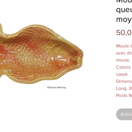
queu
moye
50,0
Moule à
avec div
moule.
Coloris 
cassé.
Dimensi
Long. 3
Poids 1
Quantit
Entière
Artic
à Souff
varier s
moyenne