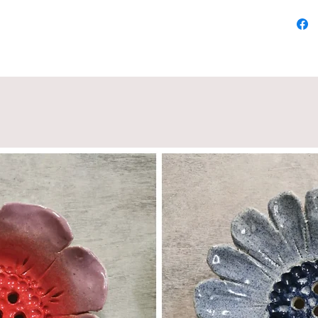
différe
brioche
égaleme
traditi
Plat rés
électri
cuisson
vitrocé
Conseil 
le moul
autre s
saupoud
Une fois
main et
endroit
Recomma
moule a
beaucou