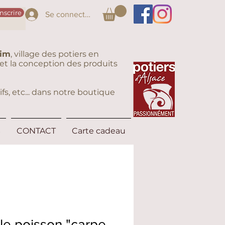
inscrire
Se connecter
eim
, village des potiers en
on et la conception des produits
fs, etc... dans notre boutique
S
CONTACT
Carte cadeau
e poisson "carpe