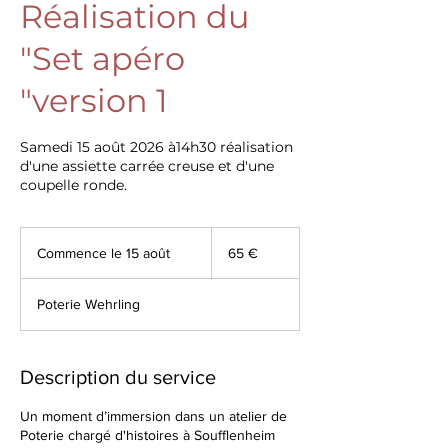
Réalisation du
"Set apéro
"version 1
Samedi 15 août 2026 à14h30 réalisation
d'une assiette carrée creuse et d'une
coupelle ronde.
65
euros
Commence le 15 août
C
65 €
o
m
Poterie Wehrling
m
e
n
c
Description du service
e
l
Un moment d’immersion dans un atelier de
e
Poterie chargé d'histoires à Soufflenheim
1