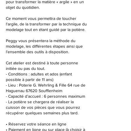
pour transformer la matière « argile » en un
5
objet du quotidien.
a
o
Ce moment vous permettra de toucher
û
l'argile, de la transformer par la technique du
t
modelage tout en étant guidé par la potière.
Peggy vous présentera la méthode du
modelage, les différentes étapes ainsi que
l'ensemble des outils à disposition.
Cet atelier est destiné à toute personne
initiée ou pas du tout.
- Conditions : adultes et ados (enfant
possible à partir de 11 ans)
- Lieu : Poterie G. Wehrling & Fille 64 rue de
Haguenau 67620 Soufflenheim
- Capacité d’accueil : 6 personnes maximum
- La potière se chargera de réaliser la
cuisson de vos pièces que vous pourrez
récupérer quelques semaines plus tard.
• Réservez votre séance en ligne
• Paiement en ligne ou sur place (à choisir à