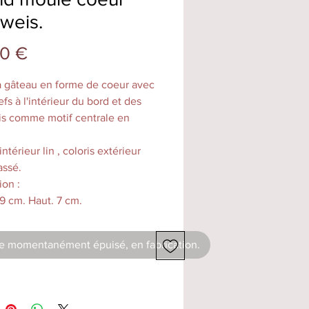
weis.
Prix
0 €
 gâteau en forme de coeur avec
efs à l'intérieur du bord et des
s comme motif centrale en
intérieur lin , coloris extérieur
assé.
on :
9 cm. Haut. 7 cm.
kg.
é : 250g de farine.
le momentanément épuisé, en fabrication.
ment fait main dans notre atelier
lenheim, les couleurs peuvent
elon les cuissons, de taille
 il permet la cuisson de