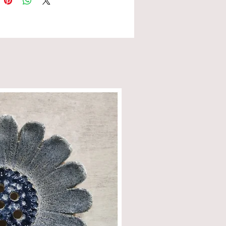
ntes types de pâtes comme les
, les cakes sucrés ou salés. Plat
t à la cuissons au four électrique
 Déconseillé à la cuissons feu de
 à la plaques vitrocéramique et
n. Conseil d' utilisation :
s beurrer le moule au beurre et
'huile ou autre spray de matière
Une fois le moule utilisé lavez-
main et laissez le bien sécher,
 endroit sec avant de le ranger.
ndation : ne jamais laver ce
u lave-vaisselle, vous aurez
p de diffcultés à démouler vos
par la suite.