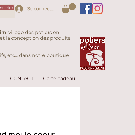
inscrire
Se connecter
eim
, village des potiers en
on et la conception des produits
fs, etc... dans notre boutique
S
CONTACT
Carte cadeau
nd moule coeur