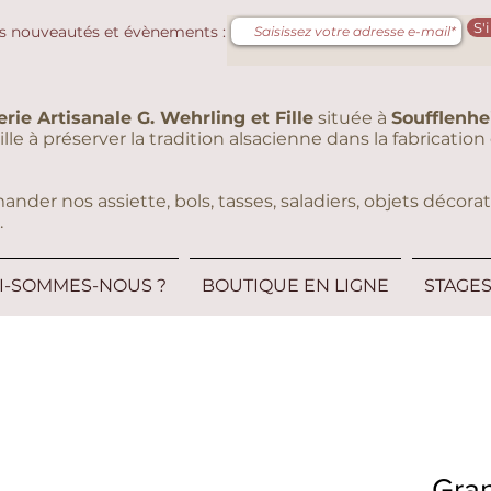
S'
s nouveautés et évènements :
erie Artisanale G. Wehrling et Fille
située à
Soufflenh
eille à préserver la tradition alsacienne dans la fabricati
er nos assiette, bols, tasses, saladiers, objets décorati
.
I-SOMMES-NOUS ?
BOUTIQUE EN LIGNE
STAGE
Gra