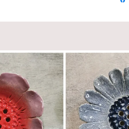
différe
brioches
résistan
ou gaz.
bois et
inductio
Toujour
non à l
grasse. 
le à la 
dans un
Recomma
moule a
beaucou
gâteaux 