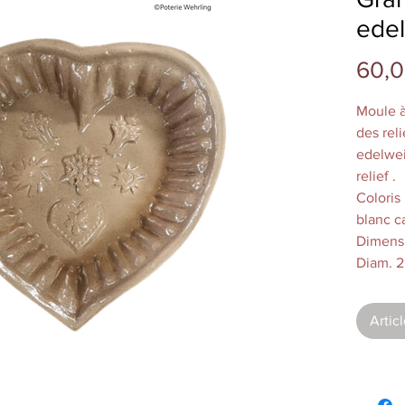
edel
60,0
Moule à
des reli
edelwei
relief .
Coloris 
blanc c
Dimensi
Diam. 2
Poids 1 
Capacit
Artic
Entière
à Souff
varier s
moyenne