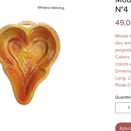
N°4
49,0
Moule à
des reli
poignée 
Coloris
coloris 
Dimensi
Long. 2
Poids 0
Capacit
Quantité
Entière
à Souff
varier s
moyenne
différe
Ajout