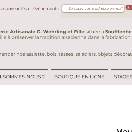
S'
s nouveautés et évènements :
erie Artisanale G. Wehrling et Fille
située à
Soufflenh
eille à préserver la tradition alsacienne dans la fabricati
er nos assiette, bols, tasses, saladiers, objets décorati
.
I-SOMMES-NOUS ?
BOUTIQUE EN LIGNE
STAGE
Mou