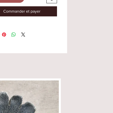
, les cakes sucrés ou salés. Plat
t à la cuissons au four électrique
Commander et payer
 Déconseillé à la cuissons feu de
 à la plaques vitrocéramique et
n. Conseil d' utilisation :
s beurrer le moule au beurre et
'huile ou autre spray de matière
Une fois le moule utilisé lavez-
main et laissez le bien sécher,
 endroit sec avant de le ranger.
ndation : ne jamais laver ce
u lave-vaisselle, vous aurez
p de diffcultés à démouler vos
par la suite.