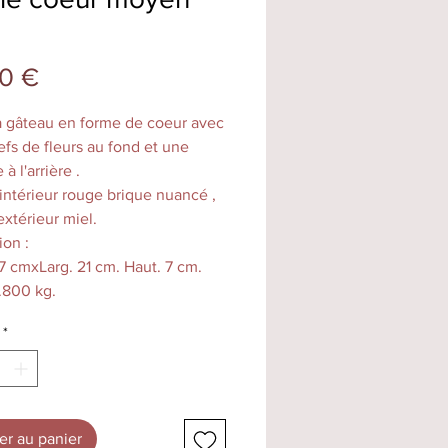
Prix
0 €
 gâteau en forme de coeur avec
efs de fleurs au fond et une
à l'arrière .
 intérieur rouge brique nuancé ,
extérieur miel.
on :
7 cmxLarg. 21 cm. Haut. 7 cm.
.800 kg.
é : 250g de farine.
*
ment fait main dans notre atelier
lenheim, les couleurs peuvent
elon les cuissons, de taille
 il permet la cuisson de
ntes types de pâtes comme les
er au panier