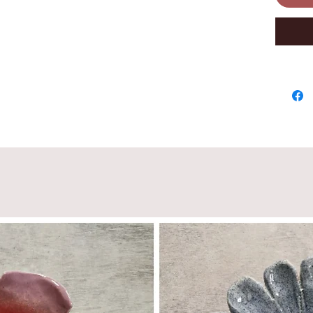
brioches
résistan
ou gaz.
bois et
inductio
Toujour
non à l
grasse. 
le à la 
dans un
Recomma
moule a
beaucou
gâteaux 