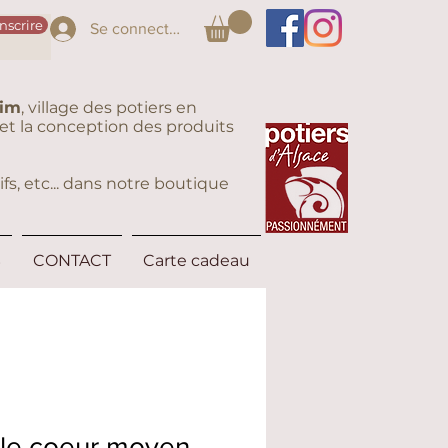
inscrire
Se connecter
eim
, village des potiers en
on et la conception des produits
fs, etc... dans notre boutique
S
CONTACT
Carte cadeau
le coeur moyen