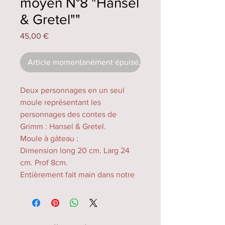
moyen N°8 "Hansel
& Gretel""
Prix
45,00 €
Article momentanément épuisé, en fabrication.
Deux personnages en un seul
moule représentant les
personnages des contes de
Grimm : Hansel & Gretel.
Moule à gâteau :
Dimension long 20 cm. Larg 24
cm. Prof 8cm.
Entièrement fait main dans notre
atelier à Soufflenheim, les
couleurs peuvent varier selon les
cuissons, de taille moyenne il
permet la cuisson de différentes