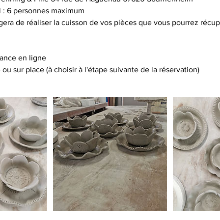
.
il : 6 personnes maximum
rgera de réaliser la cuisson de vos pièces que vous pourrez récu
éance en ligne