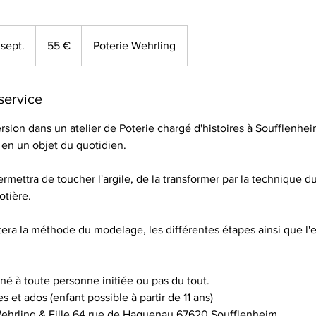
55
euros
sept.
C
55 €
Poterie Wehrling
o
m
m
service
e
ion dans un atelier de Poterie chargé d'histoires à Soufflenhei
n
» en un objet du quotidien.
c
e
ettra de toucher l'argile, de la transformer par la technique 
l
otière.
e
1
era la méthode du modelage, les différentes étapes ainsi que l'
2
s
e
iné à toute personne initiée ou pas du tout.
p
es et ados (enfant possible à partir de 11 ans)
t
 Wehrling & Fille 64 rue de Haguenau 67620 Soufflenheim