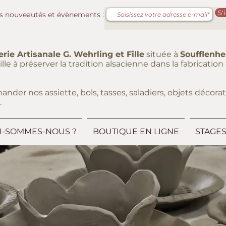
S'
s nouveautés et évènements :
erie Artisanale G. Wehrling et Fille
située à
Soufflenh
eille à préserver la tradition alsacienne dans la fabricati
er nos assiette, bols, tasses, saladiers, objets décorati
.
I-SOMMES-NOUS ?
BOUTIQUE EN LIGNE
STAGE